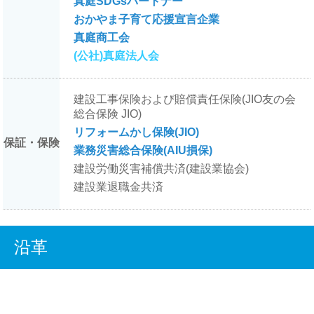
真庭SDGsパートナー
おかやま子育て応援宣言企業
真庭商工会
(公社)真庭法人会
建設工事保険および賠償責任保険(JIO友の会
総合保険 JIO)
リフォームかし保険(JIO)
保証・保険
業務災害総合保険(AIU損保)
建設労働災害補償共済(建設業協会)
建設業退職金共済
沿革