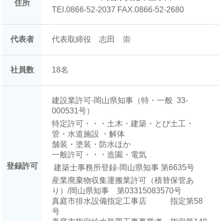
住所
TEl.0866-52-2037 FAX.0866-52-2680
代表者
代表取締役 志田 崇
社員数
18名
建設業許可-岡山県知事（特・一般 33-
000531号）
特定許可・・・土木・建築・とび土工・
管・水道施設 ・解体
舗装・塗装・防水ほか
一般許可・・・造園・電気
登録許可
建築士事務所登録-岡山県知事 第6635号
産業廃棄物収集運搬業許可（積替保管あ
り）/岡山県知事 第03315083570号
真庭市排水設備指定工事店 指定第58
号