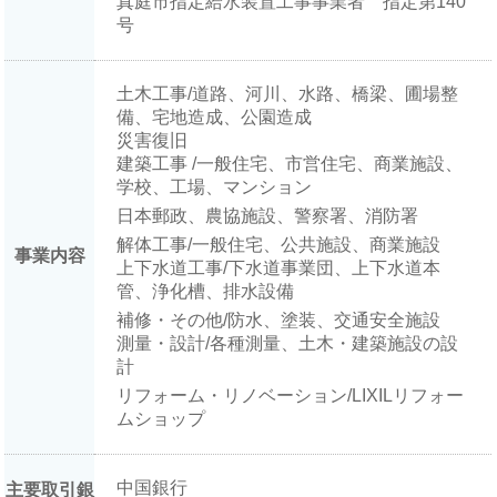
真庭市指定給水装置工事事業者 指定第140
号
土木工事/道路、河川、水路、橋梁、圃場整
備、
宅地造成、公園造成
災害復旧
建築工事 /一般住宅、市営住宅、
商業施設
、
学校、
工場、マンション
日本郵政、
農協施設、
警察署、消防署
解体工事/一般住宅、公共施設
、商業施設
事業内容
上下水道工事/
下水道事業団、
上下
水道本
管、浄化槽、排水設備
補修・その他/防水、塗装、交通安全施設
測量・設計/各種測量、土木・建築施設の設
計
リフォーム・リノベーション/LIXILリフォー
ムショップ
中国銀行
主要取引銀