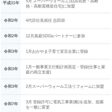
5月 スーパーウォール工法(高気密・高断
平成31年
熱・高耐震構造住宅)に加盟
令和2年
4代目社長就任 志田崇
令和2年
12月真庭SDGsパートナーに参加
令和3年
1月おかやま子育て宣言企業に登録
1月一般事業主行動計画策定・登録(仕事と家
令和3年
庭の両立支援)
令和3年
2月スーパーウォール工法リフォームに加盟
3月 登録許可に電気工事業(般)を追加、造園
令和7年
を一般に変更