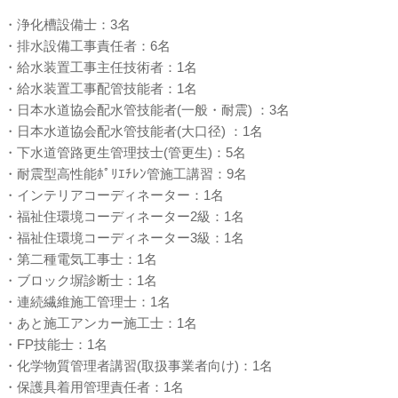
・浄化槽設備士：3名
・排水設備工事責任者：6名
・給水装置工事主任技術者：1名
・給水装置工事配管技能者：1名
・日本水道協会配水管技能者(一般・耐震) ：3名
・日本水道協会配水管技能者(大口径) ：1名
・下水道管路更生管理技士(管更生)：5名
・耐震型高性能ﾎﾟﾘｴﾁﾚﾝ管施工講習：9名
・インテリアコーディネーター：1名
・福祉住環境コーディネーター2級：1名
・福祉住環境コーディネーター3級：1名
・第二種電気工事士：1名
・ブロック塀診断士：1名
・連続繊維施工管理士：1名
・あと施工アンカー施工士：1名
・FP技能士：1名
・
化学物質管理者講習(取扱事業者向け)：1名
・保護具着用管理責任者：1名